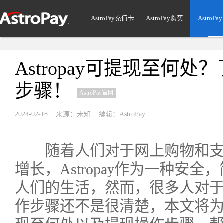
AstroPay充值卡
AstroPay购买
AstroP
Astropay可提现至何
步骤！
AstroPay官网
2024-02-18 来源：未知 编辑：AstroPay
随着人们对于网上购物和支
增长，Astropay作为一种安
人们的生活，然而，很多人对于As
作步骤还不是很清楚，本文将为您详