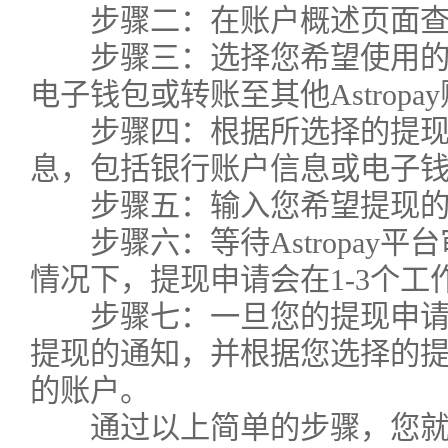
步骤二：在账户概述页面查
步骤三：选择您希望使用的
电子钱包或转账至其他Astropa
步骤四：根据所选择的提现
息，包括银行账户信息或电子
步骤五：输入您希望提现的
步骤六：等待Astropay平
情况下，提现申请会在1-3个工
步骤七：一旦您的提现申请
提现的通知，并根据您选择的
的账户。
通过以上简单的步骤，您就可以轻